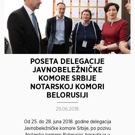
POSETA DELEGACIJE
JAVNOBELEŽNIČKE
KOMORE SRBIJE
NOTARSKOJ KOMORI
BELORUSIJI
29.06.2018.
Od 25. do 28. juna 2018. godine delegacija
Javnobeležničke komore Srbije, po pozivu
Notarske komore Belorusije, boravila je u