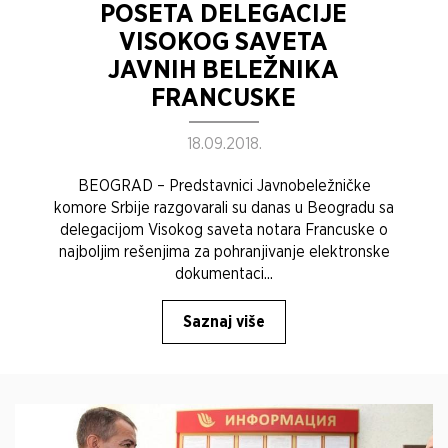
POSETA DELEGACIJE
VISOKOG SAVETA
JAVNIH BELEŽNIKA
FRANCUSKE
18.09.2018.
BEOGRAD – Predstavnici Javnobeležničke
komore Srbije razgovarali su danas u Beogradu sa
delegacijom Visokog saveta notara Francuske o
najboljim rešenjima za pohranjivanje elektronske
dokumentaci...
Saznaj više