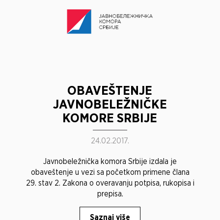
OBAVEŠTENJE
JAVNOBELEŽNIČKE
KOMORE SRBIJE
24.02.2017.
Javnobeležnička komora Srbije izdala je
obaveštenje u vezi sa početkom primene člana
29. stav 2. Zakona o overavanju potpisa, rukopisa i
prepisa.
Saznaj više