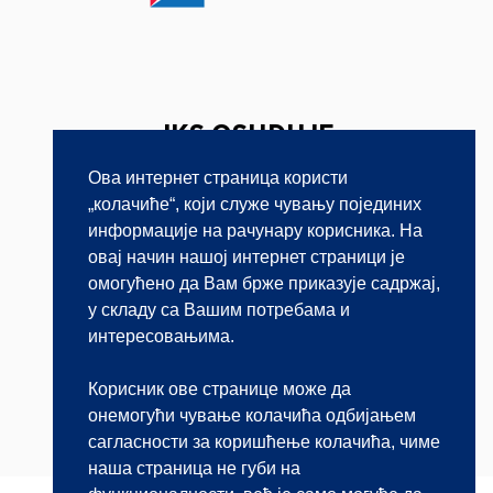
JKS OSUĐUJE
NAPAD NA JAVNOG
Ова интернет страница користи
BELEŽNIKA
„колачиће“, који служе чувању појединих
информације на рачунару корисника. На
18.10.2016.
овај начин нашој интернет страници је
омогућено да Вам брже приказује садржај,
Javnobeležnička komora Srbije, kao profesionalno
у складу са Вашим потребама и
udruženje javnih beležnika, osuđuje svaki napad na
интересовањима.
predstavnike ove profesije, kao i svaki drugi vid
nasilja.
Корисник ове странице може да
онемогући чување колачића одбијањем
Saznaj više
сагласности за коришћење колачића, чиме
наша страница не губи на