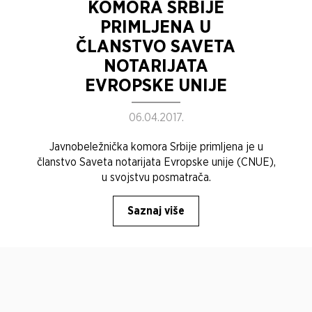
KOMORA SRBIJE
PRIMLJENA U
ČLANSTVO SAVETA
NOTARIJATA
EVROPSKE UNIJE
06.04.2017.
Javnobeležnička komora Srbije primljena je u
članstvo Saveta notarijata Evropske unije (CNUE),
u svojstvu posmatrača.
Saznaj više