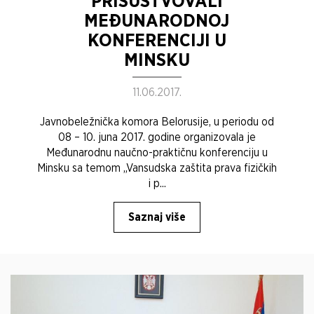
PRISUSTVOVALI
MEĐUNARODNOJ
KONFERENCIJI U
MINSKU
11.06.2017.
Javnobeležnička komora Belorusije, u periodu od
08 – 10. juna 2017. godine organizovala je
Međunarodnu naučno-praktičnu konferenciju u
Minsku sa temom „Vansudska zaštita prava fizičkih
i p...
Saznaj više