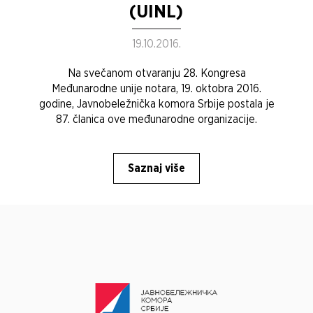
(UINL)
19.10.2016.
Na svečanom otvaranju 28. Kongresa
Međunarodne unije notara, 19. oktobra 2016.
godine, Javnobeležnička komora Srbije postala je
87. članica ove međunarodne organizacije.
Saznaj više