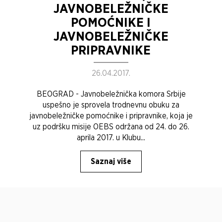
JAVNOBELEŽNIČKE
POMOĆNIKE I
JAVNOBELEŽNIČKE
PRIPRAVNIKE
26.04.2017.
BEOGRAD - Javnobeležnička komora Srbije
uspešno je sprovela trodnevnu obuku za
javnobeležničke pomoćnike i pripravnike, koja je
uz podršku misije OEBS održana od 24. do 26.
aprila 2017. u Klubu...
Saznaj više