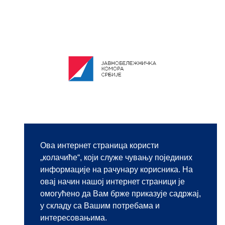
JAVNI KONKURS ZA
Ова интернет страница користи
IMENOVANJE
„колачиће“, који служе чувању појединих
JAVNOBELEŽNIČKOG
информације на рачунару корисника. На
POMOĆNIKA
овај начин нашој интернет страници је
омогућено да Вам брже приказује садржај,
07.07.2021.
у складу са Вашим потребама и
интересовањима.