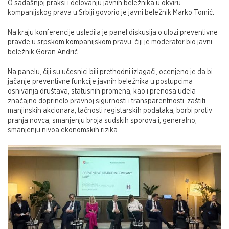
O sadašnjoj praksi i delovanju javnih beležnika u okviru
kompanijskog prava u Srbiji govorio je javni beležnik Marko Tomić.
Na kraju konferencije usledila je panel diskusija o ulozi preventivne
pravde u srpskom kompanijskom pravu, čiji je moderator bio javni
beležnik Goran Andrić.
Na panelu, čiji su učesnici bili prethodni izlagači, ocenjeno je da bi
jačanje preventivne funkcije javnih beležnika u postupcima
osnivanja društava, statusnih promena, kao i prenosa udela
značajno doprinelo pravnoj sigurnosti i transparentnosti, zaštiti
manjinskih akcionara, tačnosti registarskih podataka, borbi protiv
pranja novca, smanjenju broja sudskih sporova i, generalno,
smanjenju nivoa ekonomskih rizika.