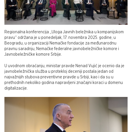
Regionalna konferencija „Uloga Javnih beležnika u kompanijskom
pravu“ održana je u ponedeljak, 17. novembra 2025. godine, u
Beogradu, u organizaciji Nemačke fondacije za međunarodnu
pravnu saradnju, Nemačke federalne javnobeležničke komore i
Javnobeležničke komore Srbije.
U uvodnom obraćanju, ministar pravde Nenad Vujić je ocenio da je
javnobeležnička služba u protekloj deceniji postala jedan od
najvažnijih stubova preventivne pravde u Srbiji, kao i da su u
prethodnih nekoliko godina napravljeni značajni koraci u domenu
digitalizacije.