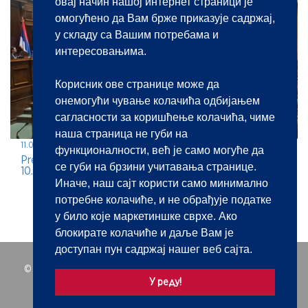
овај начин нашој интернет страници је
омогућено да Вам брже приказује садржај,
у складу са Вашим потребама и
интересовањима.
Корисник ове странице може да
онемогући чување колачића одбијањем
сагласности за коришћење колачића, чиме
наша страница не губи на
11.05.2026.
функционалности, већ је само могуће да
Predstavljanje javnobeležničke profesije na jubilarnom
се губи на брзини учитавања странице.
10. BEKOP-u
Иначе, наш сајт користи само минимално
потребне колачиће, и не обрађује податке
у било које маркетиншке сврхе. Ако
блокирате колачиће и даље Вам је
доступан пун садржај нашег веб сајта.
© 2021 | Javnobeležnička komora Srbije. Sva prava zadržana.
У реду!