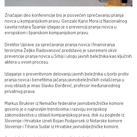
Značajan deo konferencije bio je posvećen sprečavanju pranja
novca u kompanijskom pravu. Gonzalo Kano Mora iz Nacionalnog
saveta notara Španije izlagao je o prevenciji pranja novca u
evropskom i španskom kompanijskom pravu.
Direktor Uprave za sprečavanje pranja novca i finansiranja
terorizma Željko Radovanović predstavio je savremeni okvir
prevencije pranja novca u Srbiji i ulogu javnih beležnika kao ključnih
aktera u ovom procesu.
Izlaganje o preventivnom delovanju javnih beležnika u borbi protiv
pranja novca i benefitima jačanja javnobeležničkih ovlašćenja u
ovoj oblasti je imao Slavko Đorđević, profesor međunarodnog
privatnog prava.
Markus Brukner iz Nemačke federalne javnobeležničke komore
govorio je o najnovijim trendovima i razvoju evropskog
zakonodavstva u oblasti kompanijskog prava, dok su poglede iz
Slovenije i Hrvatske izneli Bojan Podgorsek iz Notarske komore
Slovenije i Tihana Sudar iz Hrvatske javnobilježničke komore.