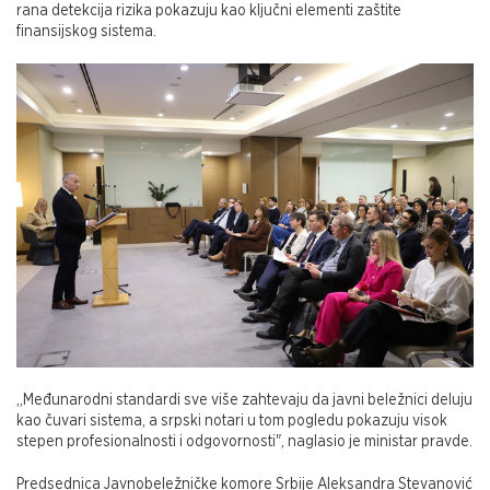
rana detekcija rizika pokazuju kao ključni elementi zaštite
finansijskog sistema.
„Međunarodni standardi sve više zahtevaju da javni beležnici deluju
kao čuvari sistema, a srpski notari u tom pogledu pokazuju visok
stepen profesionalnosti i odgovornosti", naglasio je ministar pravde.
Predsednica Javnobeležničke komore Srbije Aleksandra Stevanović