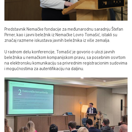
Predstavnik Nemačke fondacije za međunarodnu saradnju Štefan
Pirner, kao i javni beležnik iz Nemačke Lovro Tomašić, istakli su
značaj razmene iskustava javnih beležnika iz više zemalja.
U radnom delu konferencije, Tomašić je govorio o ulozi javnih
beležnika u nemačkom kompanijskom pravu, sa posebnim osvrtom
na elektronsku komunikaciju sa privrednim registracionim sudovima
i mogućnostima za autentifikaciju na daljinu.