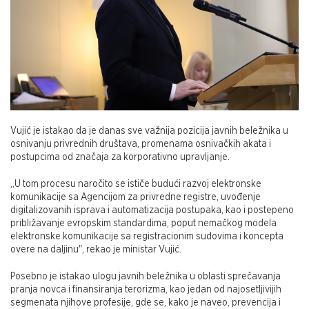
Vujić je istakao da je danas sve važnija pozicija javnih beležnika u
osnivanju privrednih društava, promenama osnivačkih akata i
postupcima od značaja za korporativno upravljanje.
„U tom procesu naročito se ističe budući razvoj elektronske
komunikacije sa Agencijom za privredne registre, uvođenje
digitalizovanih isprava i automatizacija postupaka, kao i postepeno
približavanje evropskim standardima, poput nemačkog modela
elektronske komunikacije sa registracionim sudovima i koncepta
overe na daljinu", rekao je ministar Vujić.
Posebno je istakao ulogu javnih beležnika u oblasti sprečavanja
pranja novca i finansiranja terorizma, kao jedan od najosetljivijih
segmenata njihove profesije, gde se, kako je naveo, prevencija i