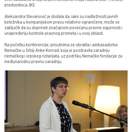
predsednica JKS.
Aleksandra Stevanović je dodala da, iako su nadležnosti javnih
beležnika u kompanijskom pravu relativno ograničene, može se
zaključiti da su doprineli značajnom povećanu pravne sigurnosti i
unapređenju kontrole pravnog prometa i u ovoj oblasti.
Na početku konferencije, prisutnima se obratila i ambasadorka
Nemačke u Srbiji Anke Konrad, koja je pozdravila saradnju
nemačkog i srpskog notarijata, uz podršku Nemačke fondacije za
međunarodnu pravnu saradnju.