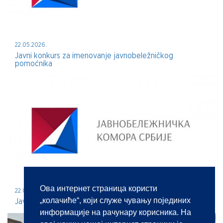
22.05.2026.
Javni konkurs za imenovanje javnobeležničkog
pomoćnika
Ова интернет страница користи
22.05.2026.
„колачиће“, који служе чувању појединих
Javni konkurs za imenovanje javnog beležnika
информације на рачунару корисника. На