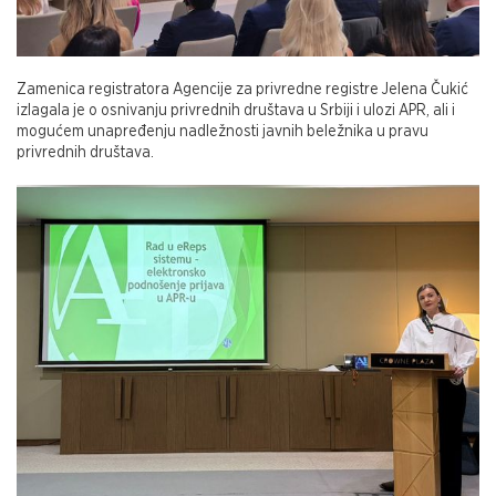
Zamenica registratora Agencije za privredne registre Jelena Čukić
izlagala je o osnivanju privrednih društava u Srbiji i ulozi APR, ali i
mogućem unapređenju nadležnosti javnih beležnika u pravu
privrednih društava.