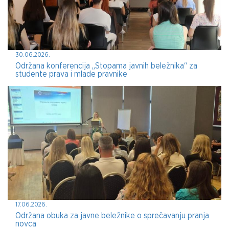
30.06.2026.
Održana konferencija „Stopama javnih beležnika“ za
studente prava i mlade pravnike
17.06.2026.
Održana obuka za javne beležnike o sprečavanju pranja
novca