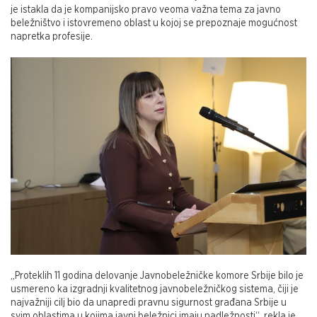
je istakla da je kompanijsko pravo veoma važna tema za javno
beležništvo i istovremeno oblast u kojoj se prepoznaje mogućnost
napretka profesije.
„Proteklih 11 godina delovanje Javnobeležničke komore Srbije bilo je
usmereno ka izgradnji kvalitetnog javnobeležničkog sistema, čiji je
najvažniji cilj bio da unapredi pravnu sigurnost građana Srbije u
svim oblastima u kojima javni beležnici imaju nadležnosti“, rekla je