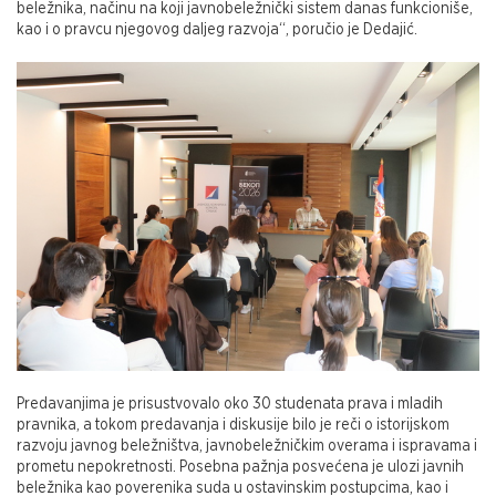
beležnika, načinu na koji javnobeležnički sistem danas funkcioniše,
kao i o pravcu njegovog daljeg razvoja“, poručio je Dedajić.
Predavanjima je prisustvovalo oko 30 studenata prava i mladih
pravnika, a tokom predavanja i diskusije bilo je reči o istorijskom
razvoju javnog beležništva, javnobeležničkim overama i ispravama i
prometu nepokretnosti. Posebna pažnja posvećena je ulozi javnih
beležnika kao poverenika suda u ostavinskim postupcima, kao i