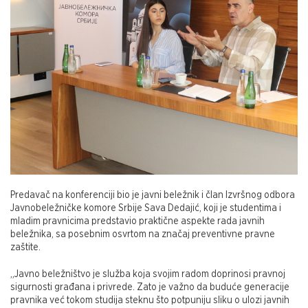
Predavač na konferenciji bio je javni beležnik i član Izvršnog odbora
Javnobeležničke komore Srbije Sava Dedajić, koji je studentima i
mladim pravnicima predstavio praktične aspekte rada javnih
beležnika, sa posebnim osvrtom na značaj preventivne pravne
zaštite.
„Javno beležništvo je služba koja svojim radom doprinosi pravnoj
sigurnosti građana i privrede. Zato je važno da buduće generacije
pravnika već tokom studija steknu što potpuniju sliku o ulozi javnih