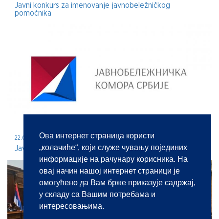
Javni konkurs za imenovanje javnobeležničkog
pomoćnika
Ова интернет страница користи
22.05.2026.
„колачиће“, који служе чувању појединих
Javni konkurs za imenovanje javnog beležnika
информације на рачунару корисника. На
овај начин нашој интернет страници је
омогућено да Вам брже приказује садржај,
у складу са Вашим потребама и
интересовањима.