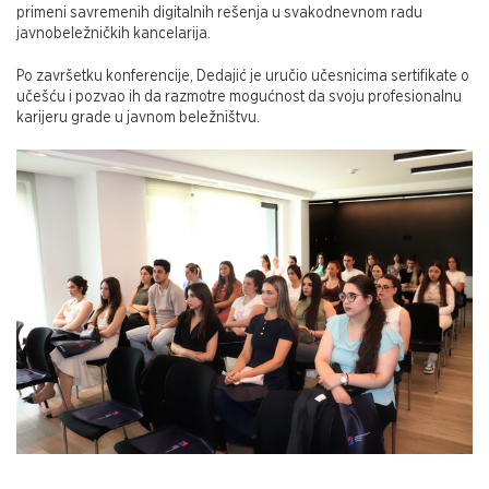
primeni savremenih digitalnih rešenja u svakodnevnom radu
javnobeležničkih kancelarija.
Po završetku konferencije, Dedajić je uručio učesnicima sertifikate o
učešću i pozvao ih da razmotre mogućnost da svoju profesionalnu
karijeru grade u javnom beležništvu.