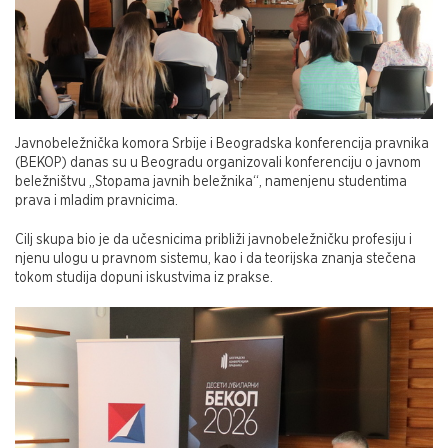
Javnobeležnička komora Srbije i Beogradska konferencija pravnika
(BEKOP) danas su u Beogradu organizovali konferenciju o javnom
beležništvu „Stopama javnih beležnika“, namenjenu studentima
prava i mladim pravnicima.
Cilj skupa bio je da učesnicima približi javnobeležničku profesiju i
njenu ulogu u pravnom sistemu, kao i da teorijska znanja stečena
tokom studija dopuni iskustvima iz prakse.