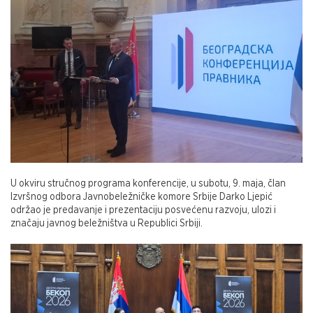
U okviru stručnog programa konferencije, u subotu, 9. maja, član
Izvršnog odbora Javnobeležničke komore Srbije Darko Ljepić
održao je predavanje i prezentaciju posvećenu razvoju, ulozi i
značaju javnog beležništva u Republici Srbiji.