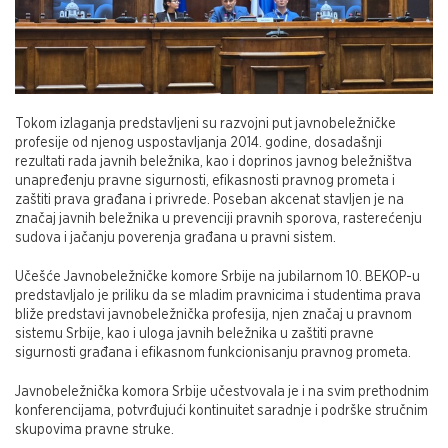
Tokom izlaganja predstavljeni su razvojni put javnobeležničke
profesije od njenog uspostavljanja 2014. godine, dosadašnji
rezultati rada javnih beležnika, kao i doprinos javnog beležništva
unapređenju pravne sigurnosti, efikasnosti pravnog prometa i
zaštiti prava građana i privrede. Poseban akcenat stavljen je na
značaj javnih beležnika u prevenciji pravnih sporova, rasterećenju
sudova i jačanju poverenja građana u pravni sistem.
Učešće Javnobeležničke komore Srbije na jubilarnom 10. BEKOP-u
predstavljalo je priliku da se mladim pravnicima i studentima prava
bliže predstavi javnobeležnička profesija, njen značaj u pravnom
sistemu Srbije, kao i uloga javnih beležnika u zaštiti pravne
sigurnosti građana i efikasnom funkcionisanju pravnog prometa.
Javnobeležnička komora Srbije učestvovala je i na svim prethodnim
konferencijama, potvrđujući kontinuitet saradnje i podrške stručnim
skupovima pravne struke.