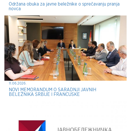
Održana obuka za javne beležnike o sprečavanju pranja
novca
11.06.2026.
NOVI MEMORANDUM O SARADNJI JAVNIH
BELEŽNIKA SRBIJE I FRANCUSKE