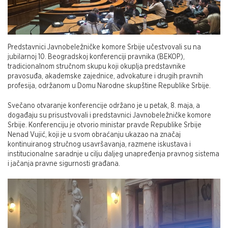
Predstavnici Javnobeležničke komore Srbije učestvovali su na
jubilarnoj 10. Beogradskoj konferenciji pravnika (BEKOP),
tradicionalnom stručnom skupu koji okuplja predstavnike
pravosuđa, akademske zajednice, advokature i drugih pravnih
profesija, održanom u Domu Narodne skupštine Republike Srbije.
Svečano otvaranje konferencije održano je u petak, 8. maja, a
događaju su prisustvovali i predstavnici Javnobeležničke komore
Srbije. Konferenciju je otvorio ministar pravde Republike Srbije
Nenad Vujić, koji je u svom obraćanju ukazao na značaj
kontinuiranog stručnog usavršavanja, razmene iskustava i
institucionalne saradnje u cilju daljeg unapređenja pravnog sistema
i jačanja pravne sigurnosti građana.