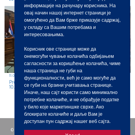
информације на рачунару корисника. На
овај начин нашој интернет страници је
омогућено да Вам брже приказује садржај,
у складу са Вашим потребама и
интересовањима.
Корисник ове странице може да
онемогући чување колачића одбијањем
сагласности за коришћење колачића, чиме
наша страница не губи на
11.05.2026.
функционалности, већ је само могуће да
Predstavljanje javnobeležničke profesije na jubilarnom
се губи на брзини учитавања странице.
10. BEKOP-u
Иначе, наш сајт користи само минимално
потребне колачиће, и не обрађује податке
у било које маркетиншке сврхе. Ако
блокирате колачиће и даље Вам је
доступан пун садржај нашег веб сајта.
© 2021 | Javnobeležnička komora Srbije. Sva prava zadržana.