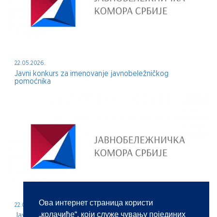
22.05.2026.
Javni konkurs za imenovanje javnobeležničkog
pomoćnika
Ова интернет страница користи
22.05.2026.
„колачиће“, који служе чувању појединих
Javni konkurs za imenovanje javnog beležnika