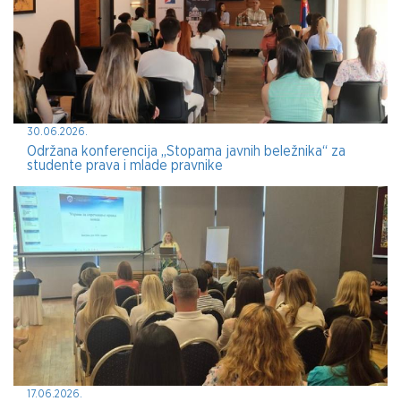
30.06.2026.
Održana konferencija „Stopama javnih beležnika“ za
studente prava i mlade pravnike
17.06.2026.