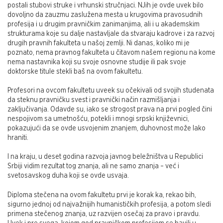
postali stubovi struke i vrhunski stručnjaci. NJih je ovde uvek bilo
dovoljno da zauzmu zaslužena mesta u krugovima pravosudnih
profesija i u drugim pravničkim zanimanjima, ali i u akademskim
strukturama koje su dalje nastavljale da stvaraju kadrove i za razvoj
drugih pravnih fakulteta u našoj zemlji. Ni danas, koliko mi je
poznato, nema pravnog fakulteta u čitavom našem regionu na kome
nema nastavnika koji su svoje osnovne studije ili pak svoje
doktorske titule stekli baš na ovom fakultetu.
Profesori na ovcom fakultetu uveek su očekivali od svojih studenata
da steknu pravničku svest i pravnički način razmišljanja i
zaključivanja. Odavde su, iako se strogost prava na prvi pogled čini
nespojivom sa umetnošću, potekli i mnogi srpski književnici,
pokazujući da se ovde usvojenim znanjem, duhovnost može lako
hraniti.
I na kraju, u deset godina razvoja javnog beležništva u Republici
Srbiji vidim rezultat tog znanja, ali ne samo znanja – već i
svetosavskog duha koji se ovde usvaja.
Diploma stečena na ovom fakultetu prvi je korak ka, rekao bih,
sigurno jednoj od najvažnijih humanističkih profesija, a potom sledi
primena stečenog znanja, uz razvijen osečaj za pravo i pravdu.
Uvek i pre svega, kojom god pravničkom profesijom se bavili u