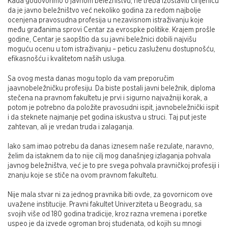
Kada godovorimo o javnom beležništvu, ne treba izostaviti činjenicu
da je javno beležništvo već nekoliko godina za redom najbolje
ocenjena pravosudna profesija u nezavisnom istraživanju koje
među građanima sprovi Centar za evrospke politike. Krajem prošle
godine, Centar je saopštio da su javni beležnici dobili najvišu
moguću ocenu u tom istraživanju – peticu zasluženu dostupnošću,
efikasnošću i kvalitetom naših usluga.
Sa ovog mesta danas mogu toplo da vam preporučim
jaavnobeležničku profesiju. Da biste postali javni beležnik, diploma
stečena na pravnom fakultetu je prvi i sigurno najvažniji korak, a
potom je potrebno da položite pravosudni ispit, javnobeležnički ispit
i da steknete najmanje pet godina iskustva u struci. Taj put jeste
zahtevan, ali je vredan truda i zalaganja.
Iako sam imao potrebu da danas iznesem naše rezulate, naravno,
želim da istaknem da to nije cilj mog današnjeg izlaganja pohvala
javnog beležništva, već je to pre svega pohvala pravničkoj profesiji i
znanju koje se stiče na ovom pravnom fakultetu.
Nije mala stvar ni za jednog pravnika biti ovde, za govornicom ove
uvažene institucije. Pravni fakultet Univerziteta u Beogradu, sa
svojih više od 180 godina tradicije, kroz razna vremena i poretke
uspeo je da izvede ogroman broj studenata, od kojih su mnogi