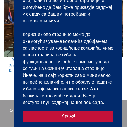
овај начин нашој интернет страници је
омогућено да Вам брже приказује садржај,
у складу са Вашим потребама и
интересовањима.
Корисник ове странице може да
онемогући чување колачића одбијањем
сагласности за коришћење колачића, чиме
наша страница не губи на
11.05.2026.
функционалности, већ је само могуће да
Predstavljanje javnobeležničke profesije na jubilarnom
се губи на брзини учитавања странице.
10. BEKOP-u
Иначе, наш сајт користи само минимално
потребне колачиће, и не обрађује податке
у било које маркетиншке сврхе. Ако
блокирате колачиће и даље Вам је
доступан пун садржај нашег веб сајта.
© 2021 | Javnobeležnička komora Srbije. Sva prava zadržana.
У реду!