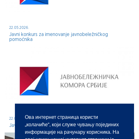
22.05.2026.
Javni konkurs za imenovanje javnobeležničkog
pomoćnika
Ова интернет страница користи
22.05.2026.
„колачиће“, који служе чувању појединих
Javni konkurs za imenovanje javnog beležnika
информације на рачунару корисника. На