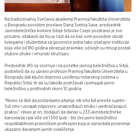
Na tradicionalnoj Svečanoj akademiji Pravnog fakulteta Univerziteta
u Beogradu povodom proslave Dana Svetog Save, predsednik
Javnobeležničke komore Srbije Srbislav Cvejić pozdravio je sve
prisutne, istakavši da mu je čast da se baš ovim povodom obrati
kolegama i studentima sa govornice jedne tako značajne institucije
koja više od 180 godina obrazuje pravnike, od kojih su mnogi postali
stubovi struke i vrhunski stručnjaci.
Predsednik JKS se osvrnuo i na početke javnog beležništva u Srbiji,
podsetivši da su upravo profesori Pravnog fakulteta Univerziteta u
Beogradu dali ključni doprinos uvođenju notarskog sistema u
Republici Srbiji, te da su takođe podržavali i pomagali javno
beležništvo u prethodnih skoro 10 godina.
"Nismo se libili da postavljamo pitanja, niti smo bili previše sujetni -
čuli smo i usvajali odgovore, unapređujući struku i ujednačavajući
praksu", rekao je on, dodajući da danas u 233 javnobeležničke
kancelarije radi više od 1.500 ljudi - što čini javno beležništvo
respektabilnom pravničkom profesijom koja je opravdala poverenje
ukazano davanjem javnih ovlaščenja.