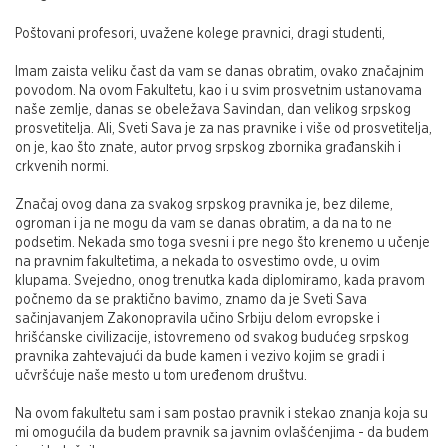
Poštovani profesori, uvažene kolege pravnici, dragi studenti,
Imam zaista veliku čast da vam se danas obratim, ovako značajnim
povodom. Na ovom Fakultetu, kao i u svim prosvetnim ustanovama
naše zemlje, danas se obeležava Savindan, dan velikog srpskog
prosvetitelja. Ali, Sveti Sava je za nas pravnike i više od prosvetitelja,
on je, kao što znate, autor prvog srpskog zbornika građanskih i
crkvenih normi.
Značaj ovog dana za svakog srpskog pravnika je, bez dileme,
ogroman i ja ne mogu da vam se danas obratim, a da na to ne
podsetim. Nekada smo toga svesni i pre nego što krenemo u učenje
na pravnim fakultetima, a nekada to osvestimo ovde, u ovim
klupama. Svejedno, onog trenutka kada diplomiramo, kada pravom
počnemo da se praktično bavimo, znamo da je Sveti Sava
sačinjavanjem Zakonopravila učino Srbiju delom evropske i
hrišćanske civilizacije, istovremeno od svakog budućeg srpskog
pravnika zahtevajući da bude kamen i vezivo kojim se gradi i
učvršćuje naše mesto u tom uređenom društvu.
Na ovom fakultetu sam i sam postao pravnik i stekao znanja koja su
mi omogućila da budem pravnik sa javnim ovlašćenjima - da budem