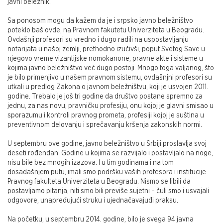
javni beležnik.
Sa ponosom mogu da kažem da je i srpsko javno beležništvo
poteklo baš ovde, na Pravnom fakutetu Univerziteta u Beogradu.
Ovdašnji profesori su vredno i dugo radili na uspostavljanju
notarijata u našoj zemlji, prethodno izučivši, poput Svetog Save u
njegovo vreme vizantijske nomokanone, pravne akte i sisteme u
kojima javno beležništvo već dugo postoji. Mnogo toga valjanog, što
je bilo primenjivo u našem pravnom sistemu, ovdašnjni profesori su
utkali u predlog Zakona o javnom beležništvu, koji je usvojen 2011.
godine. Trebalo je još tri godine da društvo postane spremno za
jednu, za nas novu, pravničku profesiju, onu kojoj je glavni smisao u
sporazumu i kontroli pravnog prometa, profesiji kojoj je suština u
preventivnom delovanju i sprečavanju kršenja zakonskih normi.
U septembru ove godine, javno beležništvo u Srbiji proslavlja svoj
deseti rođendan. Godine u kojima se razvijalo i postavljalo na noge,
nisu bile bez mnogih izazova. I u tim godinama i na tom
dosadašnjem putu, imali smo podršku vaših profesora i institucije
Pravnog fakulteta Univerziteta u Beogradu. Nismo se libili da
postavljamo pitanja, niti smo bili previše sujetni – čuli smo i usvajali
odgovore, unapređujući struku i ujednačavajuđi praksu.
Na početku, u septembru 2014. godine, bilo je svega 94 javna