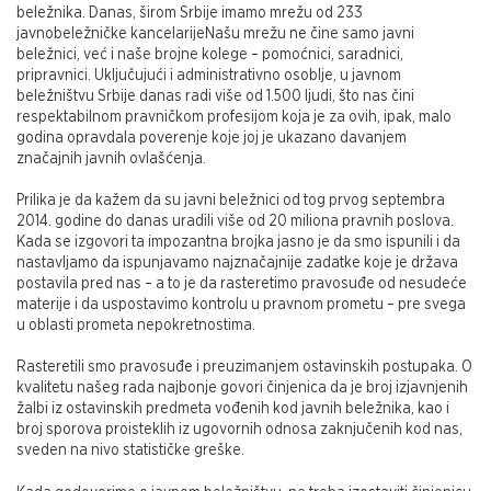
beležnika. Danas, širom Srbije imamo mrežu od 233
javnobeležničke kancelarijeNašu mrežu ne čine samo javni
beležnici, već i naše brojne kolege – pomoćnici, saradnici,
pripravnici. Uključujući i administrativno osoblje, u javnom
beležništvu Srbije danas radi više od 1.500 ljudi, što nas čini
respektabilnom pravničkom profesijom koja je za ovih, ipak, malo
godina opravdala poverenje koje joj je ukazano davanjem
značajnih javnih ovlašćenja.
Prilika je da kažem da su javni beležnici od tog prvog septembra
2014. godine do danas uradili više od 20 miliona pravnih poslova.
Kada se izgovori ta impozantna brojka jasno je da smo ispunili i da
nastavljamo da ispunjavamo najznačajnije zadatke koje je država
postavila pred nas – a to je da rasteretimo pravosuđe od nesudeće
materije i da uspostavimo kontrolu u pravnom prometu – pre svega
u oblasti prometa nepokretnostima.
Rasteretili smo pravosuđe i preuzimanjem ostavinskih postupaka. O
kvalitetu našeg rada najbonje govori činjenica da je broj izjavnjenih
žalbi iz ostavinskih predmeta vođenih kod javnih beležnika, kao i
broj sporova proisteklih iz ugovornih odnosa zaknjučenih kod nas,
sveden na nivo statističke greške.