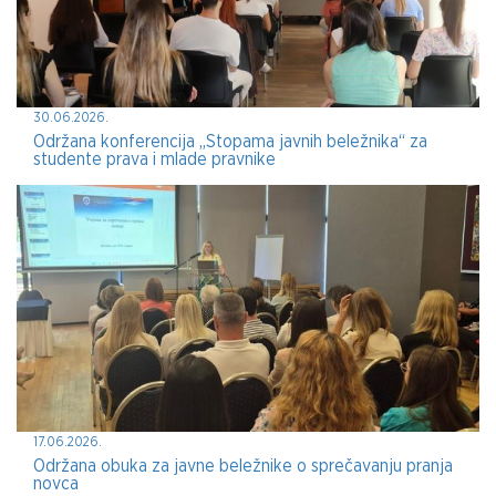
30.06.2026.
Održana konferencija „Stopama javnih beležnika“ za
studente prava i mlade pravnike
17.06.2026.
Održana obuka za javne beležnike o sprečavanju pranja
novca