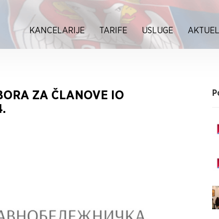
KANCELARIJE
TARIFE
USLUGE
AKTUEL
BORA ZA ČLANOVE IO
P
.