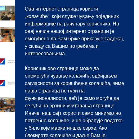
17.06.2026.
Ова интернет страница користи
Održana obuka za javne beležnike
„колачиће“, који служе чувању појединих
o sprečavanju pranja novca
информације на рачунару корисника. На
11.06.2026.
овај начин нашој интернет страници је
NOVI MEMORANDUM O
омогућено да Вам брже приказује садржај,
SARADNJI JAVNIH BELEŽNIKA
у складу са Вашим потребама и
SRBIJE I FRANCUSKE
интересовањима.
22.05.2026.
Javni konkurs za imenovanje
javnobeležničkog pomoćnika
Корисник ове странице може да
онемогући чување колачића одбијањем
22.05.2026.
сагласности за коришћење колачића, чиме
Javni konkurs za imenovanje
javnog beležnika
наша страница не губи на
функционалности, већ је само могуће да
11.05.2026.
се губи на брзини учитавања странице.
Predstavljanje javnobeležničke
profesije na jubilarnom 10. BEKOP-
Иначе, наш сајт користи само минимално
u
потребне колачиће, и не обрађује податке
у било које маркетиншке сврхе. Ако
блокирате колачиће и даље Вам је