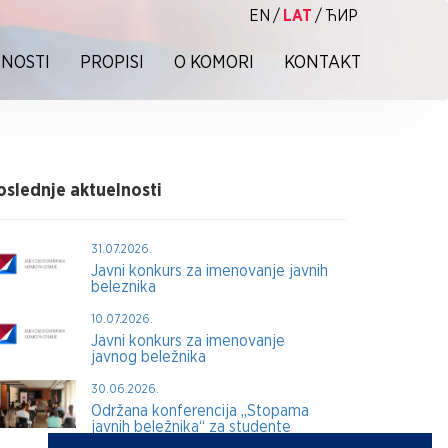
EN
/
LAT
/
ЋИР
NOSTI
PROPISI
O KOMORI
KONTAKT
oslednje aktuelnosti
31.07.2026.
Javni konkurs za imenovanje javnih
beleznika
10.07.2026.
Javni konkurs za imenovanje
javnog beležnika
30.06.2026.
Održana konferencija „Stopama
javnih beležnika“ za studente
prava i mlade pravnike