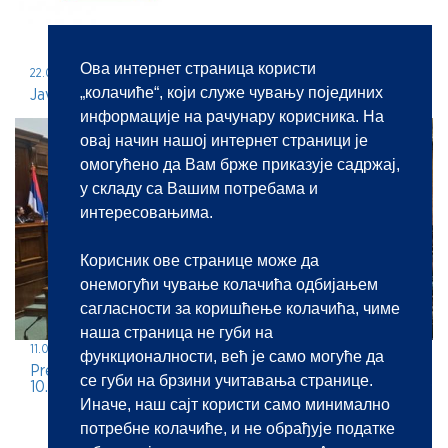
Ова интернет страница користи
22.05.2026.
„колачиће“, који служе чувању појединих
Javni konkurs za imenovanje javnog beležnika
информације на рачунару корисника. На
овај начин нашој интернет страници је
омогућено да Вам брже приказује садржај,
у складу са Вашим потребама и
интересовањима.
Корисник ове странице може да
онемогући чување колачића одбијањем
сагласности за коришћење колачића, чиме
наша страница не губи на
11.05.2026.
функционалности, већ је само могуће да
Predstavljanje javnobeležničke profesije na jubilarnom
се губи на брзини учитавања странице.
10. BEKOP-u
Иначе, наш сајт користи само минимално
потребне колачиће, и не обрађује податке