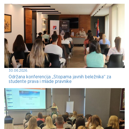
30.06.2026.
Održana konferencija „Stopama javnih beležnika“ za
studente prava i mlade pravnike