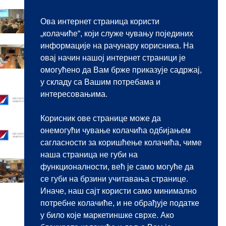
17.06.2026.
Ова интернет страница користи
Održana obuka za javne beležnike
o sprečavanju pranja novca
„колачиће“, који служе чувању појединих
информације на рачунару корисника. На
11.06.2026.
овај начин нашој интернет страници је
NOVI MEMORANDUM O
SARADNJI JAVNIH BELEŽNIKA
омогућено да Вам брже приказује садржај,
SRBIJE I FRANCUSKE
у складу са Вашим потребама и
22.05.2026.
интересовањима.
Javni konkurs za imenovanje
javnobeležničkog pomoćnika
Корисник ове странице може да
22.05.2026.
онемогући чување колачића одбијањем
Javni konkurs za imenovanje
сагласности за коришћење колачића, чиме
javnog beležnika
наша страница не губи на
11.05.2026.
функционалности, већ је само могуће да
Predstavljanje javnobeležničke
се губи на брзини учитавања странице.
profesije na jubilarnom 10. BEKOP-
u
Иначе, наш сајт користи само минимално
потребне колачиће, и не обрађује податке
у било које маркетиншке сврхе. Ако