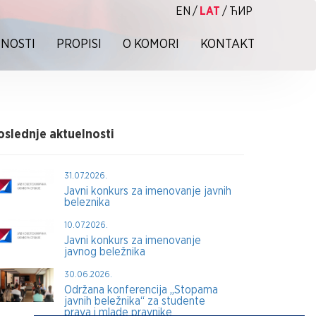
EN
/
LAT
/
ЋИР
NOSTI
PROPISI
O KOMORI
KONTAKT
oslednje aktuelnosti
31.07.2026.
Javni konkurs za imenovanje javnih
beleznika
10.07.2026.
Javni konkurs za imenovanje
javnog beležnika
30.06.2026.
Održana konferencija „Stopama
javnih beležnika“ za studente
prava i mlade pravnike