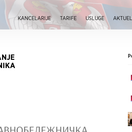
KANCELARIJE
TARIFE
USLUGE
AKTUEL
ANJE
P
NIKA