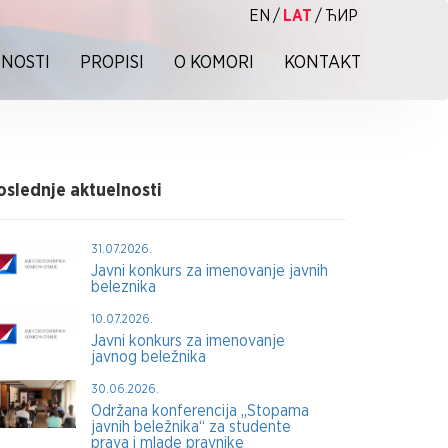
EN
/
LAT
/
ЋИР
NOSTI
PROPISI
O KOMORI
KONTAKT
oslednje aktuelnosti
31.07.2026.
Javni konkurs za imenovanje javnih
beleznika
10.07.2026.
Javni konkurs za imenovanje
javnog beležnika
30.06.2026.
Održana konferencija „Stopama
javnih beležnika“ za studente
prava i mlade pravnike