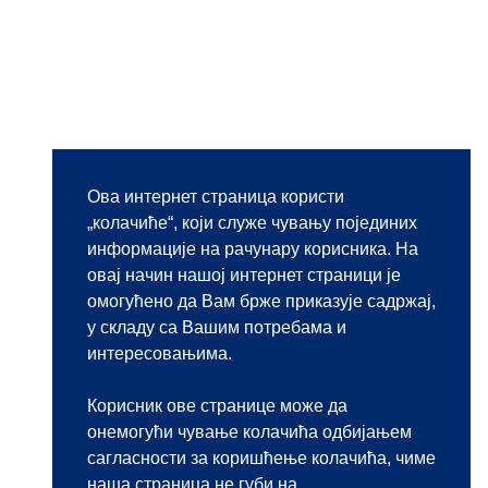
Ова интернет страница користи
„колачиће“, који служе чувању појединих
информације на рачунару корисника. На
овај начин нашој интернет страници је
омогућено да Вам брже приказује садржај,
у складу са Вашим потребама и
интересовањима.
Корисник ове странице може да
онемогући чување колачића одбијањем
сагласности за коришћење колачића, чиме
наша страница не губи на