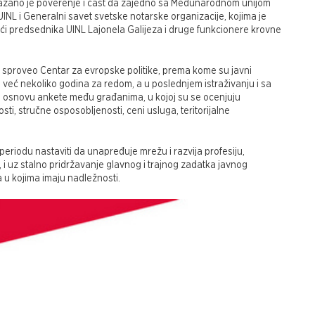
kazano je poverenje i čast da zajedno sa Međunarodnom unijom
INL i Generalni savet svetske notarske organizacije, kojima je
jući predsednika UINL Lajonela Galijeza i druge funkcionere krovne
e sproveo Centar za evropske politike, prema kome su javni
i već nekoliko godina za redom, a u poslednjem istraživanju i sa
 osnovu ankete među građanima, u kojoj su se ocenjuju
i, stručne osposobljenosti, ceni usluga, teritorijalne
eriodu nastaviti da unapređuje mrežu i razvija profesiju,
i uz stalno pridržavanje glavnog i trajnog zadatka javnog
 u kojima imaju nadležnosti.