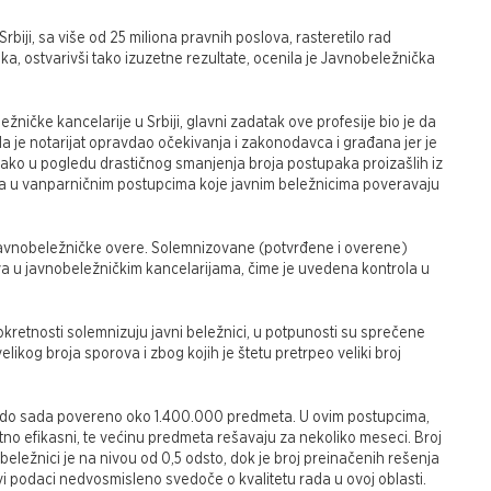
biji, sa više od 25 miliona pravnih poslova, rasteretilo rad
ka, ostvarivši tako izuzetne rezultate, ocenila je Javnobeležnička
ičke kancelarije u Srbiji, glavni zadatak ove profesije bio je da
da je notarijat opravdao očekivanja i zakonodavca i građana jer je
ko u pogledu drastičnog smanjenja broja postupaka proizašlih iz
ada u vanparničnim postupcima koje javnim beležnicima poveravaju
u javnobeležničke overe. Solemnizovane (potvrđene i overene)
va u javnobeležničkim kancelarijama, čime je uvedena kontrola u
retnosti solemnizuju javni beležnici, u potpunosti su sprečene
likog broja sporova i zbog kojih je štetu pretrpeo veliki broj
je do sada povereno oko 1.400.000 predmeta. U ovim postupcima,
zetno efikasni, te većinu predmeta rešavaju za nekoliko meseci. Broj
 beležnici je na nivou od 0,5 odsto, dok je broj preinačenih rešenja
i podaci nedvosmisleno svedoče o kvalitetu rada u ovoj oblasti.