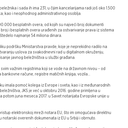
eležnika i sada ih ima 231, u čijim kancelarijama radi još oko 1.500
ika, kao i neophodnog administrativnog osoblja.
00.000 besplatnih overa, od kojih su najveći broj dokumenti
iki broj i besplatnih overa urađenih za ostvarivanje prava iz sistema
uštedelo najmanje 54 miliona dinara.
eliku podršku Ministarstva pravde, koje je neprekidno radilo na
stvaranju uslova za svakodnevni rad u digitalnom okruženju,
sanje javnog beležništva u službi građana.
 svim važnim registrima koji se vode na državnom nivou – od
a bankovne račune, registre matičnih knjiga, vozila…
ku imala pomoć kolega iz Evrope i sveta, kao i iz međunarodnih
beležništva, JKS je već u oktobru 2016. godine primljena u
 potom juna meseca 2017. u Savet notarijata Evropske unije u
pristup elektronskoj mreži notara EU, što im omogućava direktnu
 notarski overenih dokumenata iz EU u Srbiji i obrnuto.