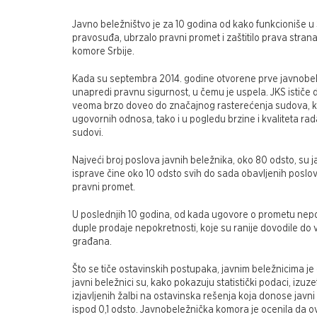
Javno beležništvo je za 10 godina od kako funkcioniše u Sr
pravosuđa, ubrzalo pravni promet i zaštitilo prava strana
komore Srbije.
Kada su septembra 2014. godine otvorene prve javnobeležn
unapredi pravnu sigurnost, u čemu je uspela. JKS ističe 
veoma brzo doveo do značajnog rasterećenja sudova, ka
ugovornih odnosa, tako i u pogledu brzine i kvaliteta r
sudovi.
Najveći broj poslova javnih beležnika, oko 80 odsto, s
isprave čine oko 10 odsto svih do sada obavljenih poslo
pravni promet.
U poslednjih 10 godina, od kada ugovore o prometu nepok
duple prodaje nepokretnosti, koje su ranije dovodile do ve
građana.
Što se tiče ostavinskih postupaka, javnim beležnicima 
javni beležnici su, kako pokazuju statistički podaci, izu
izjavljenih žalbi na ostavinska rešenja koja donose javni
ispod 0,1 odsto. Javnobeležnička komora je ocenila da ov