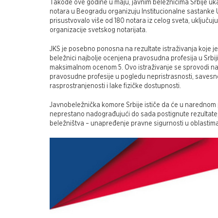
Takođe ove godine u maju, javnim beležnicima Srbije u
notara u Beogradu organizuju Institucionalne sastanke U
prisustvovalo više od 180 notara iz celog sveta, uključu
organizacije svetskog notarijata.
JKS je posebno ponosna na rezultate istraživanja koje j
beležnici najbolje ocenjena pravosudna profesija u Srbij
maksimalnom ocenom 5. Ovo istraživanje se sprovodi na
pravosudne profesije u pogledu nepristrasnosti, savesnost
rasprostranjenosti i lake fizičke dostupnosti.
Javnobeležnička komore Srbije ističe da će u narednom p
neprestano nadograđujući do sada postignute rezultate, 
beležništva – unapređenje pravne sigurnosti u oblastima