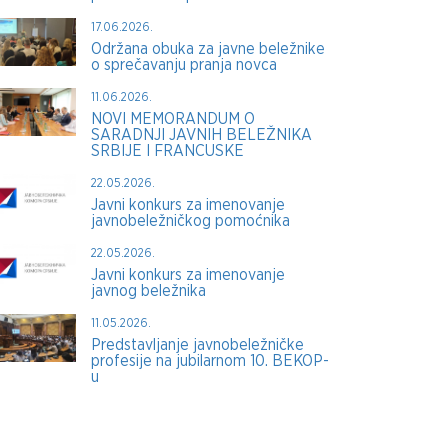
17.06.2026.
Održana obuka za javne beležnike
o sprečavanju pranja novca
11.06.2026.
NOVI MEMORANDUM O
SARADNJI JAVNIH BELEŽNIKA
SRBIJE I FRANCUSKE
22.05.2026.
Javni konkurs za imenovanje
javnobeležničkog pomoćnika
22.05.2026.
Javni konkurs za imenovanje
javnog beležnika
11.05.2026.
Predstavljanje javnobeležničke
profesije na jubilarnom 10. BEKOP-
u