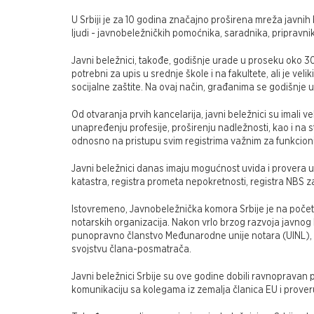
U Srbiji je za 10 godina značajno proširena mreža javnih b
ljudi - javnobeležničkih pomoćnika, saradnika, pripravn
Javni beležnici, takođe, godišnje urade u proseku oko 3
potrebni za upis u srednje škole i na fakultete, ali je vel
socijalne zaštite. Na ovaj način, građanima se godišnje 
Od otvaranja prvih kancelarija, javni beležnici su imali v
unapređenju profesije, proširenju nadležnosti, kao i na 
odnosno na pristupu svim registrima važnim za funkcioni
Javni beležnici danas imaju mogućnost uvida i provera u
katastra, registra prometa nepokretnosti, registra NBS z
Istovremeno, Javnobeležnička komora Srbije je na počet
notarskih organizacija. Nakon vrlo brzog razvoja javnog 
punopravno članstvo Međunarodne unije notara (UINL), a
svojstvu člana-posmatrača.
Javni beležnici Srbije su ove godine dobili ravnopravan 
komunikaciju sa kolegama iz zemalja članica EU i proveru