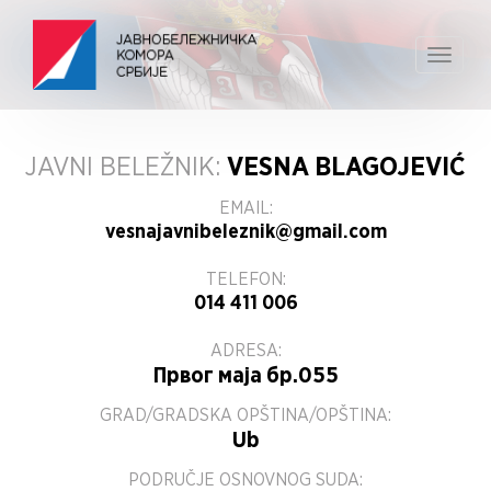
Toggle
navigat
JAVNI BELEŽNIK:
VESNA BLAGOJEVIĆ
EMAIL:
vesnajavnibeleznik@gmail.com
TELEFON:
014 411 006
ADRESA:
Првог маја бр.055
GRAD/GRADSKA OPŠTINA/OPŠTINA:
Ub
PODRUČJE OSNOVNOG SUDA: