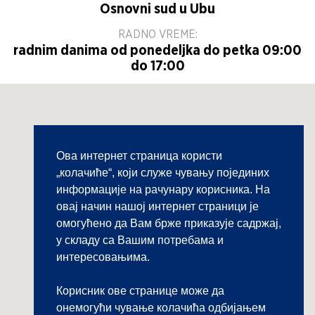
Osnovni sud u Ubu
RADNO VREME:
radnim danima od ponedeljka do petka 09:00
do 17:00
Ова интернет страница користи
„колачиће“, који служе чувању појединих
информације на рачунару корисника. На
овај начин нашој интернет страници је
омогућено да Вам брже приказује садржај,
у складу са Вашим потребама и
интересовањима.
Корисник ове странице може да
онемогући чување колачића одбијањем