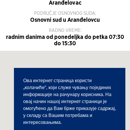
Aranđelovac
PODRUČJE OSNOVNOG SUDA:
Osnovni sud u Aranđelovcu
RADNO VREME:
radnim danima od ponedeljka do petka 07:30
do 15:30
Ова интернет страница користи
„колачиће“, који служе чувању појединих
информације на рачунару корисника. На
овај начин нашој интернет страници је
омогућено да Вам брже приказује садржај,
у складу са Вашим потребама и
интересовањима.