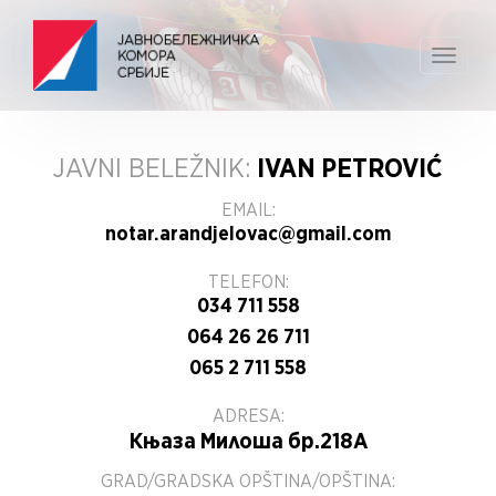
Toggle
navigat
JAVNI BELEŽNIK:
IVAN PETROVIĆ
EMAIL:
notar.arandjelovac@gmail.com
TELEFON:
034 711 558
064 26 26 711
065 2 711 558
ADRESA:
Књаза Милоша бр.218А
GRAD/GRADSKA OPŠTINA/OPŠTINA: