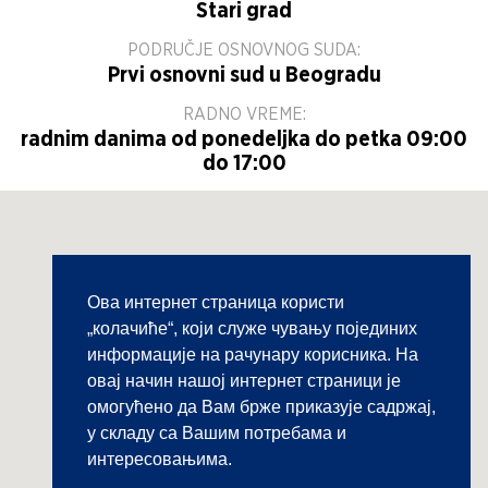
Stari grad
PODRUČJE OSNOVNOG SUDA:
Prvi osnovni sud u Beogradu
RADNO VREME:
radnim danima od ponedeljka do petka 09:00
do 17:00
Ова интернет страница користи
„колачиће“, који служе чувању појединих
информације на рачунару корисника. На
овај начин нашој интернет страници је
омогућено да Вам брже приказује садржај,
у складу са Вашим потребама и
интересовањима.