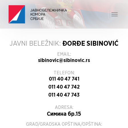
Toggle
navigat
JAVNI BELEŽNIK:
ĐORĐE SIBINOVIĆ
EMAIL:
sibinovic@sibinovic.rs
TELEFON:
011 40 47 741
011 40 47 742
011 40 47 743
ADRESA:
Симина бр.15
GRAD/GRADSKA OPŠTINA/OPŠTINA: