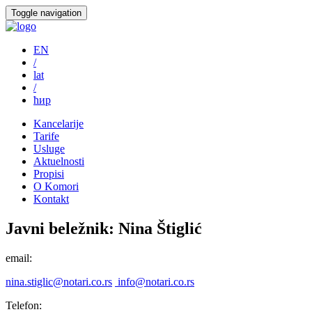
Toggle navigation
EN
/
lat
/
ћир
Kancelarije
Tarife
Usluge
Aktuelnosti
Propisi
O Komori
Kontakt
Javni beležnik:
Nina Štiglić
email:
nina.stiglic@notari.co.rs
info@notari.co.rs
Telefon: