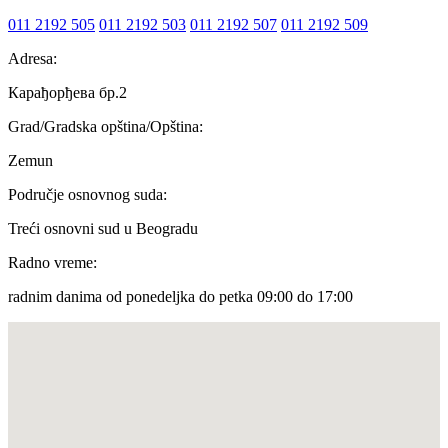
011 2192 505
011 2192 503
011 2192 507
011 2192 509
Adresa:
Карађорђева бр.2
Grad/Gradska opština/Opština:
Zemun
Područje osnovnog suda:
Treći osnovni sud u Beogradu
Radno vreme:
radnim danima od ponedeljka do petka 09:00 do 17:00