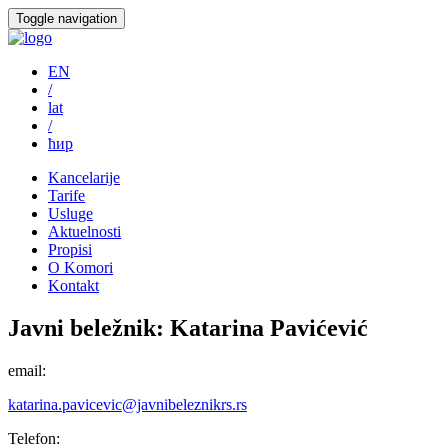
Toggle navigation
EN
/
lat
/
ћир
Kancelarije
Tarife
Usluge
Aktuelnosti
Propisi
O Komori
Kontakt
Javni beležnik:
Katarina Pavićević
email:
katarina.pavicevic@javnibeleznikrs.rs
Telefon: