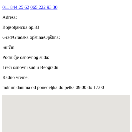
011 844 25 62
065 222 93 30
Adresa:
Војвођанска бр.83
Grad/Gradska opština/Opština:
Surčin
Područje osnovnog suda:
Treći osnovni sud u Beogradu
Radno vreme:
radnim danima od ponedeljka do petka 09:00 do 17:00